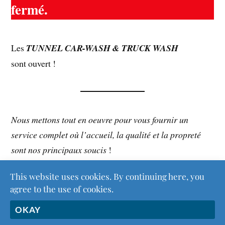
fermé.
Les
TUNNEL CAR-WASH & TRUCK WASH
sont ouvert !
Nous mettons tout en oeuvre pour vous fournir un
service complet où l’accueil, la qualité et la propreté
sont nos principaux soucis
!
This website uses cookies. By continuing here, you
agree to the use of cookies.
&
FIÈREMENT PROPULSÉ PAR
WORDPRESS
THÈME PAR
ANDERS NORÉN
OKAY