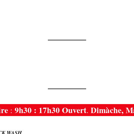
ire
9h30 : 17h30 Ouvert
Dimàche, M
:
.
CK WASH