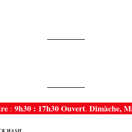
ire
9h30 : 17h30 Ouvert
Dimàche, M
:
.
CK WASH