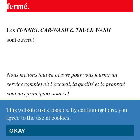
fermé.
Les
TUNNEL CAR-WASH & TRUCK WASH
sont ouvert !
Nous mettons tout en oeuvre pour vous fournir un
service complet où l’accueil, la qualité et la propreté
sont nos principaux soucis
!
This website uses cookies. By continuing here, you
agree to the use of cookies.
&
FIÈREMENT PROPULSÉ PAR
WORDPRESS
THÈME PAR
ANDERS NORÉN
OKAY